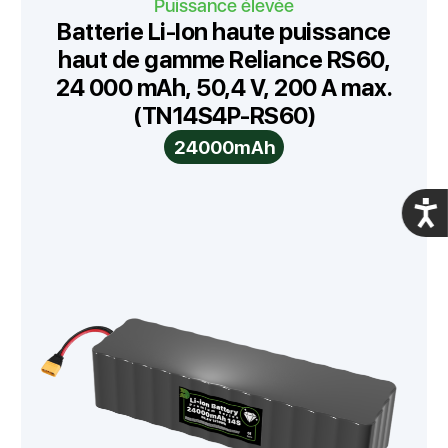
Puissance élevée
Batterie Li-Ion haute puissance
haut de gamme Reliance RS60,
24 000 mAh, 50,4 V, 200 A max.
(TN14S4P-RS60)
24000mAh
Acces