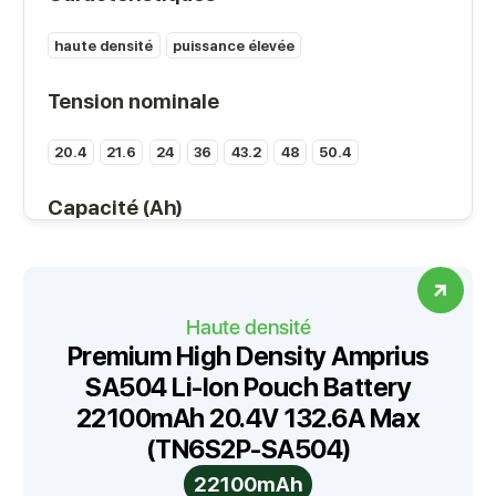
haute densité
puissance élevée
Tension nominale
20.4
21.6
24
36
43.2
48
50.4
Capacité (Ah)
5
6
6.5
10
11
15
18
19.5
20
22
24
25
26
30
35
36
39
40
45
48
Haute densité
Premium High Density Amprius
52
55
65
70
100
SA504 Li-Ion Pouch Battery
22100mAh 20.4V 132.6A Max
Densité énergétique (Wh/kg)
(TN6S2P-SA504)
260
265
300
322
22100mAh