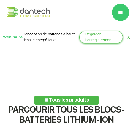
Please
note:
This
website
Conception de batteries à haute
Regarder
Webinaire
X
includes
densité énergétique
l'enregistrement
an
accessibility
system.
Tous les produits
PARCOURIR TOUS LES BLOCS-
BATTERIES LITHIUM-ION