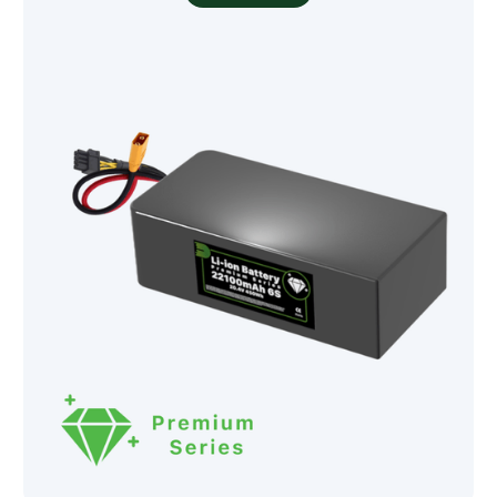
Modèle cellulaire
Molicel INR21700-P60C
Molicel INR21700-M65A
Amprius SA17
Amprius SA08
Molicel INR21700-P50S
Molicel INR21700-P50B
Samsung INR21700-50S