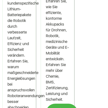
Erfahren Sie,
kundenspezifische
wie Sie
Lithium-
effiziente,
Batteriepakete
konforme
die Robotik
Akkupacks
durch
für Drohnen,
verbesserte
Robotik,
Laufzeit,
medizinische
Effizienz und
Geräte und E-
Sicherheit
Mobilität
verändern.
entwickeln.
Erfahren Sie,
Erfahren Sie
warum
mehr über
maßgeschneiderte
Chemie,
Energielösungen
BMS,
bei
Zertifizierung,
anspruchsvollen
Leistung und
Roboteranwendungen
Sicherheit.
besser
abschneiden