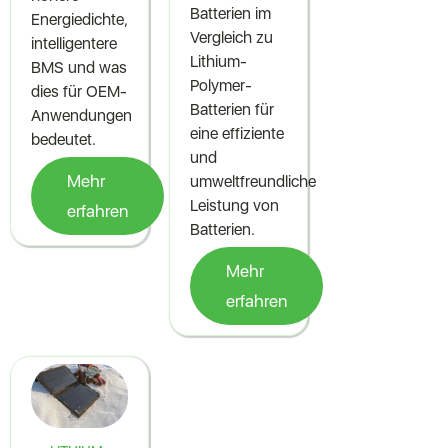
Batterien im
Energiedichte,
Vergleich zu
intelligentere
Lithium-
BMS und was
Polymer-
dies für OEM-
Batterien für
Anwendungen
eine effiziente
bedeutet.
und
Mehr
umweltfreundliche
Leistung von
erfahren
Batterien.
Mehr
erfahren