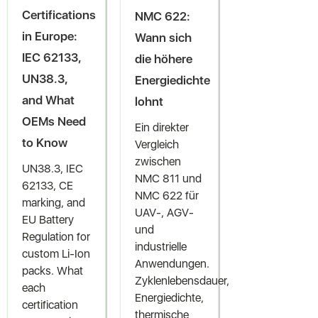
Certifications
NMC 622:
in Europe:
Wann sich
IEC 62133,
die höhere
UN38.3,
Energiedichte
and What
lohnt
OEMs Need
Ein direkter
to Know
Vergleich
zwischen
UN38.3, IEC
NMC 811 und
62133, CE
NMC 622 für
marking, and
UAV-, AGV-
EU Battery
und
Regulation for
industrielle
custom Li-Ion
Anwendungen.
packs. What
Zyklenlebensdauer,
each
Energiedichte,
certification
thermische