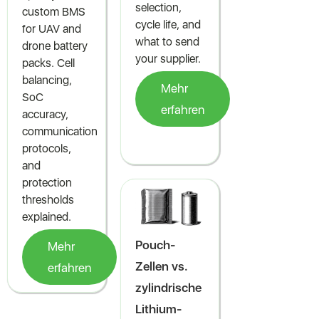
selection,
custom BMS
cycle life, and
for UAV and
what to send
drone battery
your supplier.
packs. Cell
balancing,
Mehr
SoC
erfahren
accuracy,
communication
protocols,
and
protection
thresholds
explained.
Pouch-
Mehr
Zellen vs.
erfahren
zylindrische
Lithium-