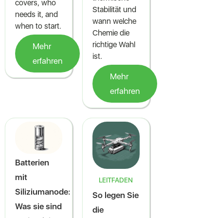
covers, who
Stabilität und
needs it, and
wann welche
when to start.
Chemie die
richtige Wahl
Mehr
ist.
erfahren
Mehr
erfahren
Batterien
mit
LEITFADEN
Siliziumanode:
So legen Sie
Was sie sind
die