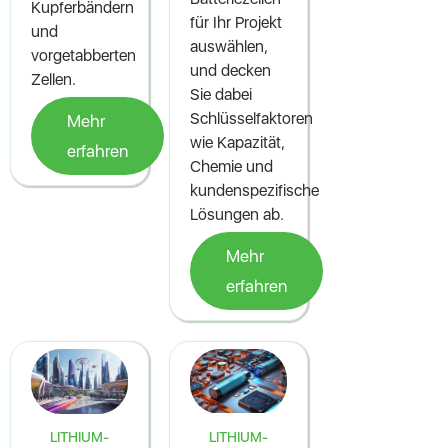
Kupferbändern
für Ihr Projekt
und
auswählen,
vorgetabberten
und decken
Zellen.
Sie dabei
Schlüsselfaktoren
Mehr
wie Kapazität,
erfahren
Chemie und
kundenspezifische
Lösungen ab.
Mehr
erfahren
LITHIUM-
LITHIUM-