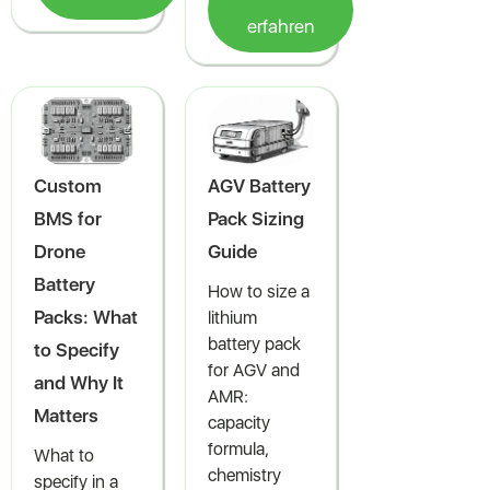
erfahren
Custom
AGV Battery
BMS for
Pack Sizing
Drone
Guide
Battery
How to size a
Packs: What
lithium
battery pack
to Specify
for AGV and
and Why It
AMR:
Matters
capacity
formula,
What to
chemistry
specify in a