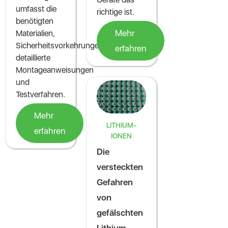
umfasst die
richtige ist.
benötigten
Mehr
Materialien,
Sicherheitsvorkehrungen,
erfahren
detaillierte
Montageanweisungen
und
Testverfahren.
Mehr
LITHIUM-
erfahren
IONEN
Die
versteckten
Gefahren
von
gefälschten
Lithium-