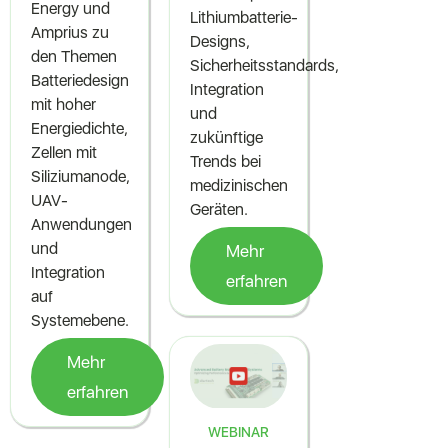
Energy und
Lithiumbatterie-
Amprius zu
Designs,
den Themen
Sicherheitsstandards,
Batteriedesign
Integration
mit hoher
und
Energiedichte,
zukünftige
Zellen mit
Trends bei
Siliziumanode,
medizinischen
UAV-
Geräten.
Anwendungen
und
Mehr
Integration
erfahren
auf
Systemebene.
Mehr
erfahren
WEBINAR