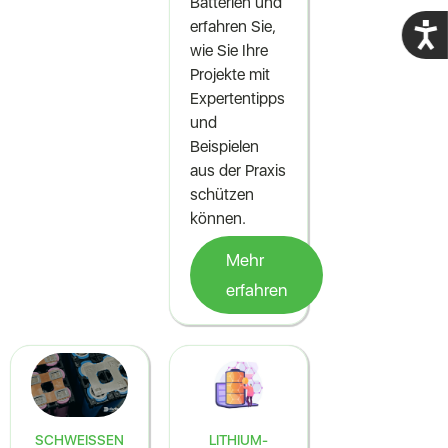
Batterien und
erfahren Sie,
Acces
wie Sie Ihre
Projekte mit
Expertentipps
und
Beispielen
aus der Praxis
schützen
können.
Mehr
erfahren
SCHWEISSEN
LITHIUM-