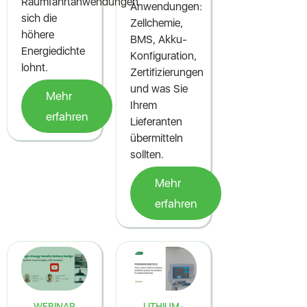
Raumfahrtanwendungen
Anwendungen:
sich die
Zellchemie,
höhere
BMS, Akku-
Energiedichte
Konfiguration,
lohnt.
Zertifizierungen
und was Sie
Mehr
Ihrem
erfahren
Lieferanten
übermitteln
sollten.
Mehr
erfahren
WEBINAR
LITHIUM-