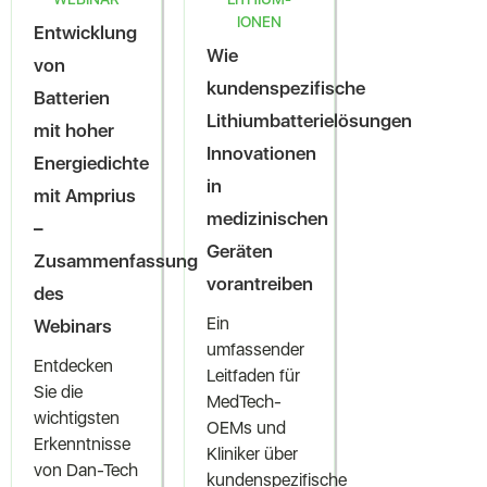
IONEN
Entwicklung
Wie
von
kundenspezifische
Batterien
Lithiumbatterielösungen
mit hoher
Innovationen
Energiedichte
in
mit Amprius
medizinischen
–
Geräten
Zusammenfassung
vorantreiben
des
Ein
Webinars
umfassender
Entdecken
Leitfaden für
Sie die
MedTech-
wichtigsten
OEMs und
Erkenntnisse
Kliniker über
von Dan-Tech
kundenspezifische