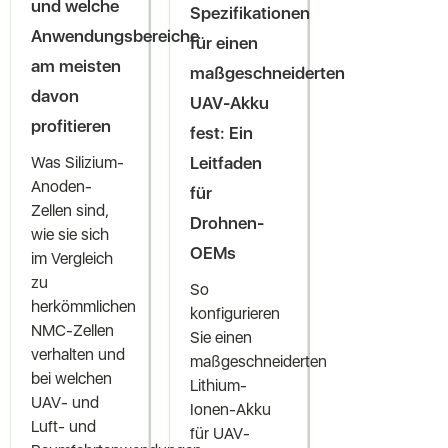
und welche
Spezifikationen
Anwendungsbereiche
für einen
am meisten
maßgeschneiderten
davon
UAV-Akku
profitieren
fest: Ein
Leitfaden
Was Silizium-
Anoden-
für
Zellen sind,
Drohnen-
wie sie sich
OEMs
im Vergleich
zu
So
herkömmlichen
konfigurieren
NMC-Zellen
Sie einen
verhalten und
maßgeschneiderten
bei welchen
Lithium-
UAV- und
Ionen-Akku
Luft- und
für UAV-