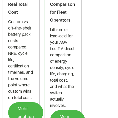
Real Total
Comparison
Cost
for Fleet
Operators
Custom vs
off-the-shelf
Lithium or
battery pack
lead-acid for
costs
your AGV
compared:
fleet? A direct
NRE, cycle
comparison
life,
of energy
certification
density, cycle
timelines, and
life, charging,
the volume
total cost,
point where
and what the
custom wins
switch
on total cost.
actually
involves.
Mehr
erfahren
Mehr