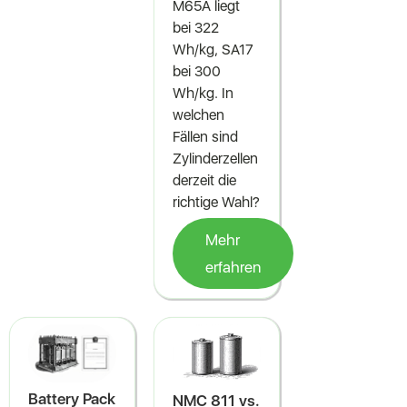
M65A liegt
bei 322
Wh/kg, SA17
bei 300
Wh/kg. In
welchen
Fällen sind
Zylinderzellen
derzeit die
richtige Wahl?
Mehr
erfahren
Battery Pack
NMC 811 vs.