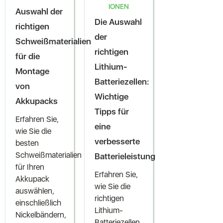
IONEN
Auswahl der
Die Auswahl
richtigen
der
Schweißmaterialien
richtigen
für die
Lithium-
Montage
Batteriezellen:
von
Wichtige
Akkupacks
Tipps für
Erfahren Sie,
eine
wie Sie die
verbesserte
besten
Schweißmaterialien
Batterieleistung
für Ihren
Erfahren Sie,
Akkupack
wie Sie die
auswählen,
richtigen
einschließlich
Lithium-
Nickelbändern,
Batteriezellen