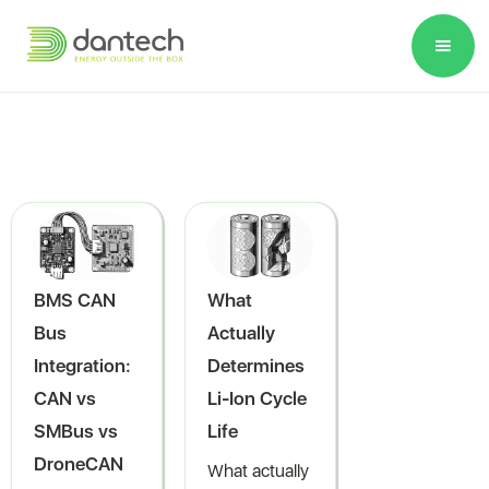
Please
note:
This
website
includes
an
accessibility
system.
BMS CAN
What
Bus
Actually
Integration:
Determines
CAN vs
Li-Ion Cycle
SMBus vs
Life
DroneCAN
What actually