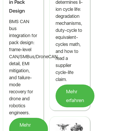
in Pack
determines li-
ion cycle life:
Design
degradation
BMS CAN
mechanisms,
bus
duty-cycle to
integration for
equivalent-
pack design:
cycles math,
frame-level
and how to
CAN/SMBus/DroneCAN
read a
detail, EMI
supplier
mitigation,
cycle-life
and failure-
claim.
mode
Mehr
recovery for
drone and
erfahren
robotics
engineers.
Mehr