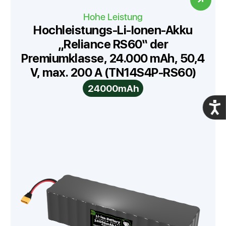
Hohe Leistung
Hochleistungs-Li-Ionen-Akku
„Reliance RS60“ der
Premiumklasse, 24.000 mAh, 50,4
V, max. 200 A (TN14S4P-RS60)
24000mAh
Acces