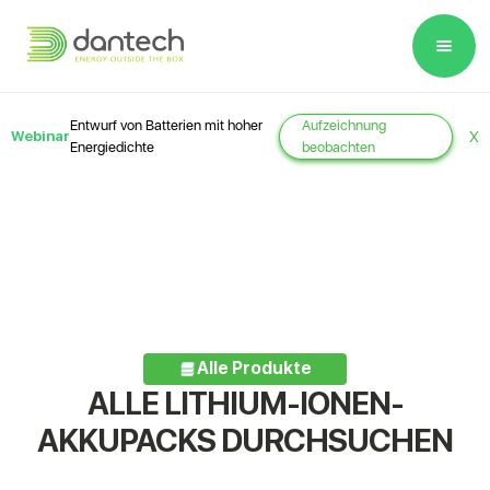
Please
note:
This
website
Entwurf von Batterien mit hoher
Aufzeichnung
Webinar
X
includes
Energiedichte
beobachten
an
accessibility
system.
Alle Produkte
ALLE LITHIUM-IONEN-
AKKUPACKS DURCHSUCHEN