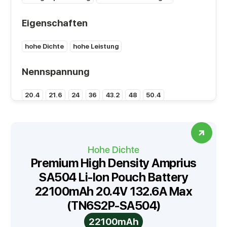
Eigenschaften
hohe Dichte
hohe Leistung
Nennspannung
20.4
21.6
24
36
43.2
48
50.4
Kapazität (Ah)
5
6
6.5
10
11
15
18
19.5
20
22
Hohe Dichte
Premium High Density Amprius
24
25
26
30
35
36
39
40
45
48
SA504 Li-Ion Pouch Battery
22100mAh 20.4V 132.6A Max
52
55
65
70
100
(TN6S2P-SA504)
Energiedichte (Wh/kg)
22100mAh