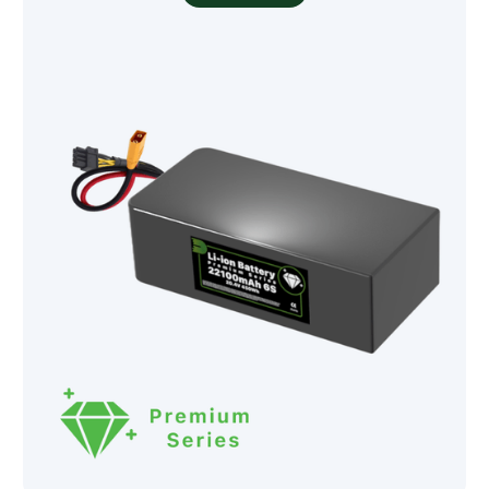
260
265
300
322
Zellmodell
Molicel INR21700-P60C
Molicel INR21700-M65A
Amprius SA17
Amprius SA08
Molicel INR21700-P50S
Molicel INR21700-P50B
Samsung INR21700-50S