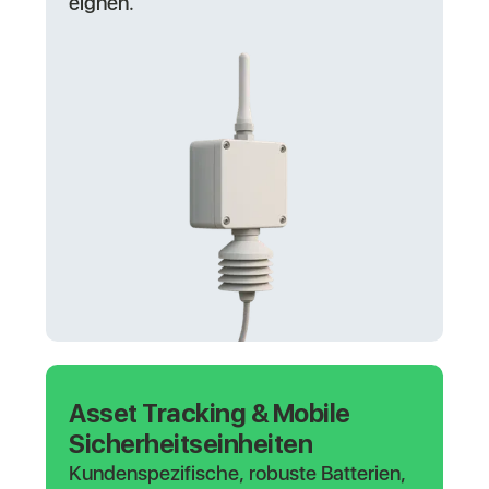
eignen.
Asset Tracking & Mobile
Sicherheitseinheiten
Kundenspezifische, robuste Batterien,