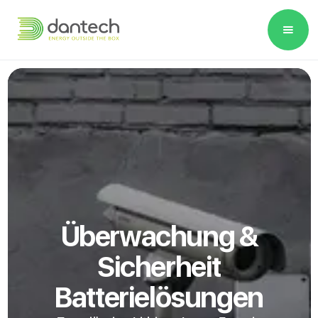
Please
note:
This
website
includes
an
accessibility
system.
Überwachung &
Sicherheit
Batterielösungen