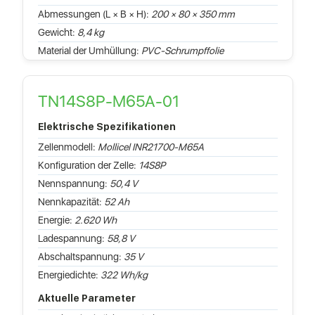
Abmessungen (L × B × H):
200 × 80 × 350 mm
Gewicht:
8,4 kg
Material der Umhüllung:
PVC-Schrumpffolie
TN14S8P-M65A-01
Elektrische Spezifikationen
Zellenmodell:
Mollicel INR21700-M65A
Konfiguration der Zelle:
14S8P
Nennspannung:
50,4 V
Nennkapazität:
52 Ah
Energie:
2.620 Wh
Ladespannung:
58,8 V
Abschaltspannung:
35 V
Energiedichte:
322 Wh/kg
Aktuelle Parameter