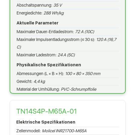
Abschaltspannung:
35 V
Energiedichte:
288 Wh/kg
Aktuelle Parameter
Maximaler Dauer-Entladestrom:
72 A (10C)
Maximaler Impulsentladungsstrom (≤ 30 s):
120 A (16,7
C)
Maximaler Ladestrom:
24 A (5C)
Physikalische Spezifikationen
Abmessungen (L × B × H):
100 × 80 × 350 mm
Gewicht:
4,4 kg
Material der Umhüllung:
PVC-Schrumpffolie
TN14S4P-M65A-01
Elektrische Spezifikationen
Zellenmodell:
Molicel INR21700-M65A