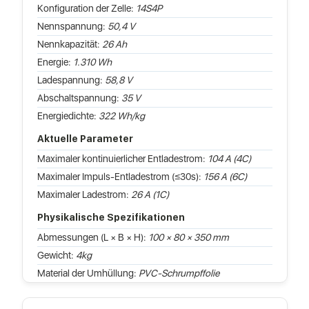
Konfiguration der Zelle:
14S4P
Nennspannung:
50,4 V
Nennkapazität:
26 Ah
Energie:
1.310 Wh
Ladespannung:
58,8 V
Abschaltspannung:
35 V
Energiedichte:
322 Wh/kg
Aktuelle Parameter
Maximaler kontinuierlicher Entladestrom:
104 A (4C)
Maximaler Impuls-Entladestrom (≤30s):
156 A (6C)
Maximaler Ladestrom:
26 A (1C)
Physikalische Spezifikationen
Abmessungen (L × B × H):
100 × 80 × 350 mm
Gewicht:
4kg
Material der Umhüllung:
PVC-Schrumpffolie