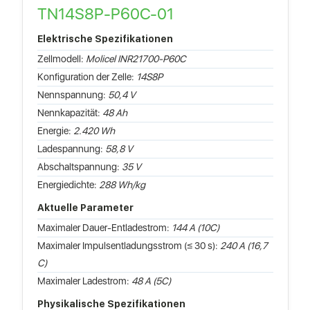
TN14S8P-P60C-01
Elektrische Spezifikationen
Zellmodell:
Molicel INR21700-P60C
Konfiguration der Zelle:
14S8P
Nennspannung:
50,4 V
Nennkapazität:
48 Ah
Energie:
2.420 Wh
Ladespannung:
58,8 V
Abschaltspannung:
35 V
Energiedichte:
288 Wh/kg
Aktuelle Parameter
Maximaler Dauer-Entladestrom:
144 A (10C)
Maximaler Impulsentladungsstrom (≤ 30 s):
240 A (16,7
C)
Maximaler Ladestrom:
48 A (5C)
Physikalische Spezifikationen