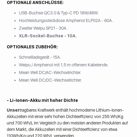
OPTIONALE ANSCHLÜSSE:
USB-Buchse QC3.0 & Typ-C PD 18W/48W.
Hochleistungssteckdose Amphenol ELP02A - 60A.
Zweiter Weipu SP21 - 30A.
XLR-Sockel-Buchse - 10A.
OPTIONALES ZUBEHÖR:
Schnellladegerät - 15A.
Weipu / Amphenol mit 1,5 m offenem Kabelende.
Mean Well DC/AC-Wechselrichter.
Mean Well DC/DC-Wechselrichter.
- Li-Ionen-Akku mit hoher Dichte
‍Unser
tragbares Kraftwerk enthält hochmoderne Lithium-Ionen-
Akkuzellen mit einer
sehr hohen Dichteeffizienz
von 255 Wh/Kg
und 700 Wh/L im Vergleich zu den meisten anderen Produkten auf
dem Markt, die Akkuzellen mit einer Dichteeffizienz von etwa
110Wh/Kg und 220 Wh/L verwenden.