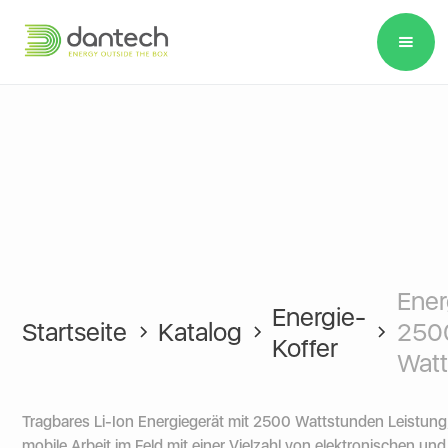
Please
note:
This
website
includes
an
accessibility
system.
Ener
Energie-
Startseite
Katalog
250
Koffer
Wat
Tragbares Li-Ion Energiegerät mit 2500 Wattstunden Leistung,
mobile Arbeit im Feld mit einer Vielzahl von elektronischen und