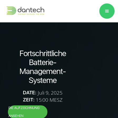
Please
note:
This
website
includes
an
accessibility
Fortschrittliche
system.
Batterie-
Management-
Systeme
Juli 9, 2025
DATE:
15:00 MESZ
ZEIT:
DIE AUFZEICHNUNG
ANSEHEN