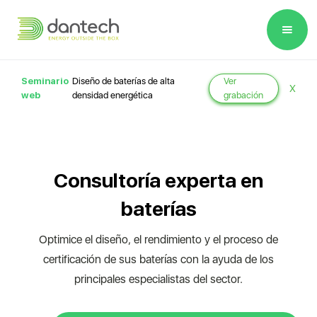
Please
note:
This
website
Seminario
Diseño de baterías de alta
Ver
X
includes
web
densidad energética
grabación
an
accessibility
system.
Consultoría experta en
baterías
Optimice el diseño, el rendimiento y el proceso de
certificación de sus baterías con la ayuda de los
principales especialistas del sector.