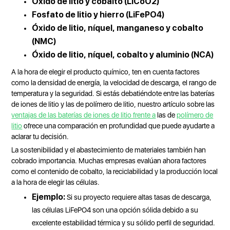
Óxido de litio y cobalto (LiCoO2)
Fosfato de litio y hierro (LiFePO4)
Óxido de litio, níquel, manganeso y cobalto
(NMC)
Óxido de litio, níquel, cobalto y aluminio (NCA)
A la hora de elegir el producto químico, ten en cuenta factores
como la densidad de energía, la velocidad de descarga, el rango de
temperatura y la seguridad. Si estás debatiéndote entre las baterías
de iones de litio y las de polímero de litio, nuestro artículo sobre las
ventajas de las baterías de iones de litio frente a
las de
polímero de
litio
ofrece una comparación en profundidad que puede ayudarte a
aclarar tu decisión.
La sostenibilidad y el abastecimiento de materiales también han
cobrado importancia. Muchas empresas evalúan ahora factores
como el contenido de cobalto, la reciclabilidad y la producción local
a la hora de elegir las células.
Ejemplo:
Si su proyecto requiere altas tasas de descarga,
las células LiFePO4 son una opción sólida debido a su
excelente estabilidad térmica y su sólido perfil de seguridad.