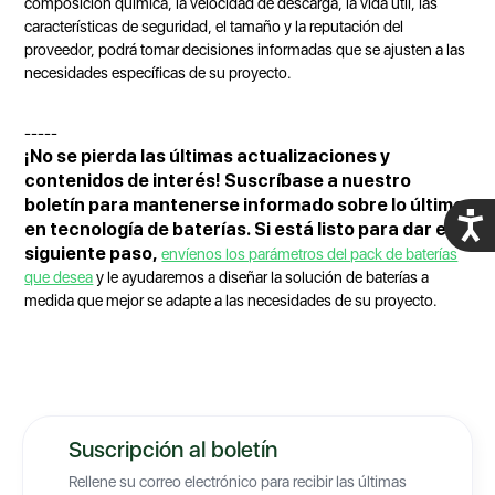
composición química, la velocidad de descarga, la vida útil, las
características de seguridad, el tamaño y la reputación del
proveedor, podrá tomar decisiones informadas que se ajusten a las
necesidades específicas de su proyecto.
-----
¡No se pierda las últimas actualizaciones y
contenidos de interés! Suscríbase a nuestro
boletín para mantenerse informado sobre lo último
Acces
en tecnología de baterías. Si está listo para dar el
siguiente paso,
envíenos los parámetros del pack de baterías
que desea
y le ayudaremos a diseñar la solución de baterías a
medida que mejor se adapte a las necesidades de su proyecto.
Suscripción al boletín
Rellene su correo electrónico para recibir las últimas