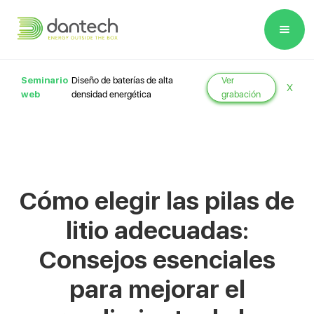
Please
note:
This
website
Seminario
Diseño de baterías de alta
Ver
X
includes
web
densidad energética
grabación
an
accessibility
system.
Cómo elegir las pilas de
litio adecuadas:
Consejos esenciales
para mejorar el