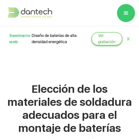
Please
note:
This
website
Seminario
Diseño de baterías de alta
Ver
X
includes
web
densidad energética
grabación
an
accessibility
system.
Elección de los
materiales de soldadura
adecuados para el
montaje de baterías