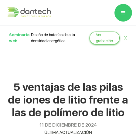
Please
note:
This
website
Seminario
Diseño de baterías de alta
Ver
X
includes
web
densidad energética
grabación
an
accessibility
system.
5 ventajas de las pilas
de iones de litio frente a
las de polímero de litio
11 DE DICIEMBRE DE 2024
ÚLTIMA ACTUALIZACIÓN