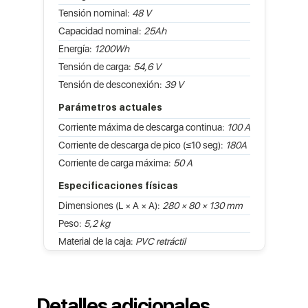
Tensión nominal:
48 V
Capacidad nominal:
25Ah
Energía:
1200Wh
Tensión de carga:
54,6 V
Tensión de desconexión:
39 V
Parámetros actuales
Corriente máxima de descarga continua:
100 A
Corriente de descarga de pico (≤10 seg):
180A
Corriente de carga máxima:
50 A
Especificaciones físicas
Dimensiones (L × A × A):
280 × 80 × 130 mm
Peso:
5,2 kg
Material de la caja:
PVC retráctil
Detalles adicionales