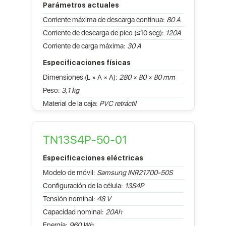
Parámetros actuales
Corriente máxima de descarga continua:
80 A
Corriente de descarga de pico (≤10 seg):
120A
Corriente de carga máxima:
30 A
Especificaciones físicas
Dimensiones (L × A × A):
280 × 80 × 80 mm
Peso:
3,1 kg
Material de la caja:
PVC retráctil
TN13S4P-50-01
Especificaciones eléctricas
Modelo de móvil:
Samsung INR21700-50S
Configuración de la célula:
13S4P
Tensión nominal:
48 V
Capacidad nominal:
20Ah
Energía:
960 Wh