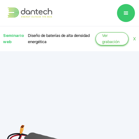
Please
note:
This
website
Seminario
Diseño de baterías de alta densidad
Ver
X
includes
web
energética
grabación
an
accessibility
system.