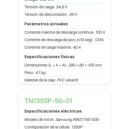
Tensión de carga:
54,6 V
Tensión de desconexión:
39 V
Parámetros actuales
Corriente máxima de descarga continua:
100 A
Corriente de descarga de pico (≤10 seg):
120A
Corriente de carga máxima:
40 A
Especificaciones físicas
Dimensiones (L × A × A):
280 × 80 × 105 mm
Peso:
4,1 kg
Material de la caja:
PVC retráctil
TN13S5P-50-01
Especificaciones eléctricas
Modelo de móvil:
Samsung INR21700-50S
Configuración de la célula:
13S5P