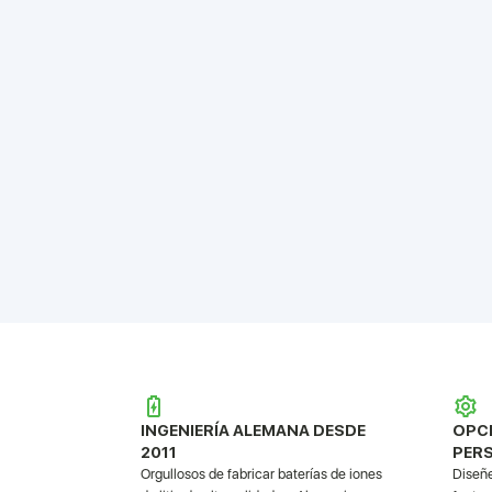
open
an
accessibility
menu.
INGENIERÍA ALEMANA DESDE
OPC
2011
PERS
Orgullosos de fabricar baterías de iones
Diseñe