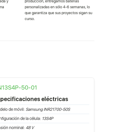
ada y
producción, entregamos baterías
una
personalizadas en sólo 4-6 semanas, lo
que garantiza que sus proyectos sigan su
curso.
N13S4P-50-01
pecificaciones eléctricas
elo de móvil:
Samsung INR21700-50S
figuración de la célula:
13S4P
sión nominal:
48 V