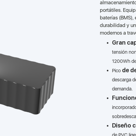
almacenamiento 
portátiles. Equ
baterías (BMS), 
durabilidad y un
modernos a tra
Gran ca
tensión no
1200Wh de 
de d
Pico
descarga de
demanda.
Funcione
incorporado
sobredescar
Diseño 
de PVC lige