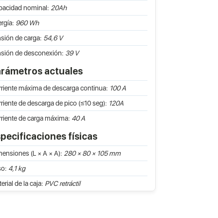
pacidad nominal:
20Ah
rgía:
960 Wh
sión de carga:
54,6 V
sión de desconexión:
39 V
rámetros actuales
riente máxima de descarga continua:
100 A
riente de descarga de pico (≤10 seg):
120A
riente de carga máxima:
40 A
pecificaciones físicas
ensiones (L × A × A):
280 × 80 × 105 mm
so:
4,1 kg
erial de la caja:
PVC retráctil