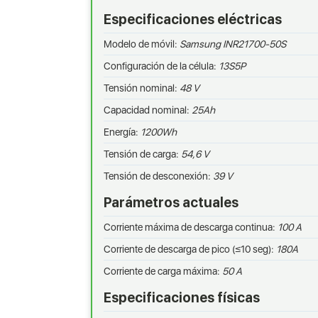
Especificaciones eléctricas
Modelo de móvil:
Samsung INR21700-50S
Configuración de la célula:
13S5P
Tensión nominal:
48 V
Capacidad nominal:
25Ah
Energía:
1200Wh
Tensión de carga:
54,6 V
Tensión de desconexión:
39 V
Parámetros actuales
Corriente máxima de descarga continua:
100 A
Corriente de descarga de pico (≤10 seg):
180A
Corriente de carga máxima:
50 A
Especificaciones físicas