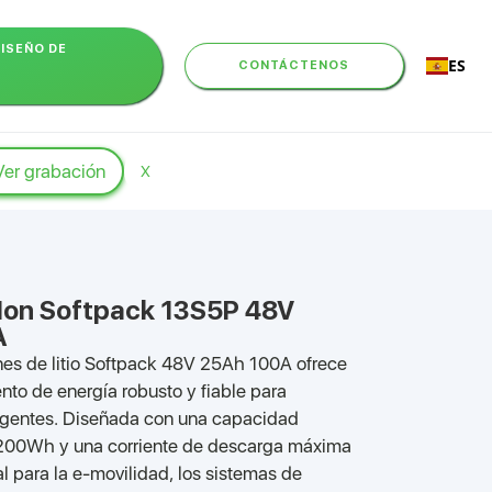
DISEÑO DE
ES
CONTÁCTENOS
Ver grabación
X
-Ion Softpack 13S5P 48V
A
ones de litio Softpack 48V 25Ah 100A ofrece
to de energía robusto y fiable para
igentes. Diseñada con una capacidad
1200Wh y una corriente de descarga máxima
l para la e-movilidad, los sistemas de