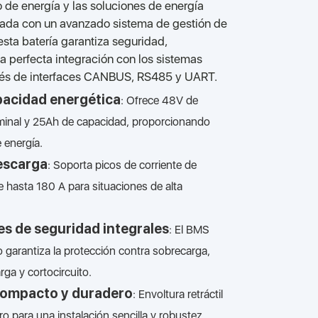
de energía y las soluciones de energía
ipada con un avanzado sistema de gestión de
esta batería garantiza seguridad,
a perfecta integración con los sistemas
vés de interfaces CANBUS, RS485 y UART.
pacidad energética
: Ofrece 48V de
minal y 25Ah de capacidad, proporcionando
energía.
escarga
: Soporta picos de corriente de
 hasta 180 A para situaciones de alta
s de seguridad integrales
: El BMS
 garantiza la protección contra sobrecarga,
ga y cortocircuito.
compacto y duradero
: Envoltura retráctil
ro para una instalación sencilla y robustez.