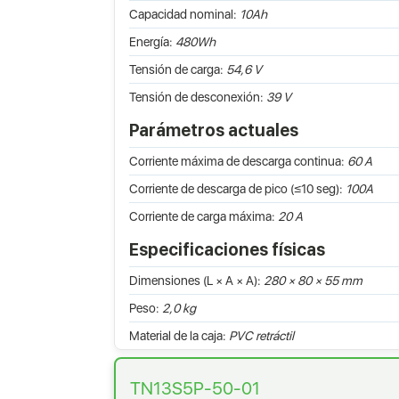
Capacidad nominal:
10Ah
Energía:
480Wh
Tensión de carga:
54,6 V
Tensión de desconexión:
39 V
Parámetros actuales
Corriente máxima de descarga continua:
60 A
Corriente de descarga de pico (≤10 seg):
100A
Corriente de carga máxima:
20 A
Especificaciones físicas
Dimensiones (L × A × A):
280 × 80 × 55 mm
Peso:
2,0 kg
Material de la caja:
PVC retráctil
TN13S5P-50-01