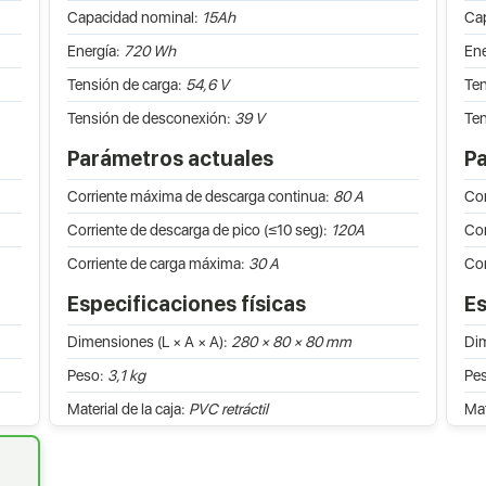
Capacidad nominal:
15Ah
Ca
Energía:
720 Wh
Ene
Tensión de carga:
54,6 V
Ten
Tensión de desconexión:
39 V
Ten
Parámetros actuales
Pa
Corriente máxima de descarga continua:
80 A
Cor
Corriente de descarga de pico (≤10 seg):
120A
Cor
Corriente de carga máxima:
30 A
Cor
Especificaciones físicas
Es
Dimensiones (L × A × A):
280 × 80 × 80 mm
Dim
Peso:
3,1 kg
Pe
Material de la caja:
PVC retráctil
Mat