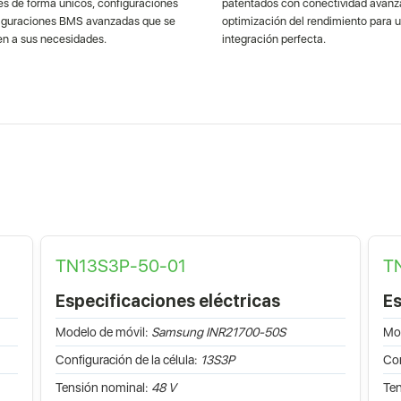
es de forma únicos, configuraciones
patentados con conectividad avanz
figuraciones BMS avanzadas que se
optimización del rendimiento para 
n a sus necesidades.
integración perfecta.
TN13S3P-50-01
T
Especificaciones eléctricas
Es
Modelo de móvil:
Samsung INR21700-50S
Mod
Configuración de la célula:
13S3P
Con
Tensión nominal:
48 V
Ten