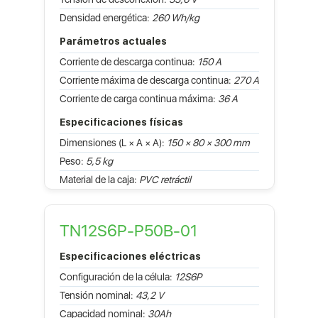
Densidad energética:
260 Wh/kg
Parámetros actuales
Corriente de descarga continua:
150 A
Corriente máxima de descarga continua:
270 A
Corriente de carga continua máxima:
36 A
Especificaciones físicas
Dimensiones (L × A × A):
150 × 80 × 300 mm
Peso:
5,5 kg
Material de la caja:
PVC retráctil
TN12S6P-P50B-01
Especificaciones eléctricas
Configuración de la célula:
12S6P
Tensión nominal:
43,2 V
Capacidad nominal:
30Ah