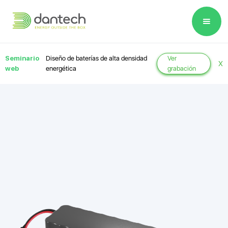
Please
note:
This
website
Seminario
Diseño de baterías de alta densidad
Ver
X
includes
web
energética
grabación
an
accessibility
system.