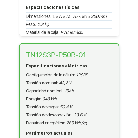
Especificaciones físicas
Dimensiones (L × A × A):
75 × 80 × 300 mm
Peso:
2,8 kg
Material de la caja:
PVC retráctil
TN12S3P-P50B-01
Especificaciones eléctricas
Configuración de la célula:
12S3P
Tensión nominal:
43,2 V
Capacidad nominal:
15Ah
Energía:
648 Wh
Tensión de carga:
50,4 V
Tensión de desconexión:
33,6 V
Densidad energética:
265 Wh/kg
Parámetros actuales