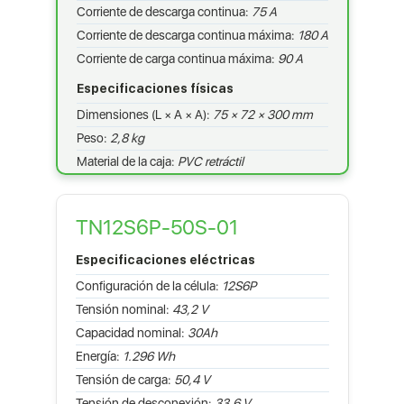
Corriente de descarga continua:
75 A
Corriente de descarga continua máxima:
180 A
Corriente de carga continua máxima:
90 A
Especificaciones físicas
Dimensiones (L × A × A):
75 × 72 × 300 mm
Peso:
2,8 kg
Material de la caja:
PVC retráctil
TN12S6P-50S-01
Especificaciones eléctricas
Configuración de la célula:
12S6P
Tensión nominal:
43,2 V
Capacidad nominal:
30Ah
Energía:
1.296 Wh
Tensión de carga:
50,4 V
Tensión de desconexión:
33,6 V