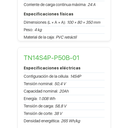
Corriente de carga continua máxima:
24 A
Especificaciones físicas
Dimensiones (L × A × A):
100 × 80 × 350 mm
Peso:
4 kg
Material de la caja:
PVC retráctil
TN14S4P-P50B-01
Especificaciones eléctricas
Configuración de la célula:
14S4P
Tensión nominal:
50,4 V
Capacidad nominal:
20Ah
Energía:
1.008 Wh
Tensión de carga:
58,8 V
Tensión de corte:
38 V
Densidad energética:
265 Wh/kg