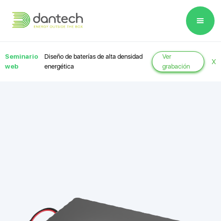
Please
note:
This
website
Seminario
Diseño de baterías de alta densidad
Ver
X
includes
web
energética
grabación
an
accessibility
system.