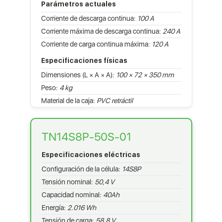
Parámetros actuales
Corriente de descarga continua:
100 A
Corriente máxima de descarga continua:
240 A
Corriente de carga continua máxima:
120 A
Especificaciones físicas
Dimensiones (L × A × A):
100 × 72 × 350 mm
Peso:
4 kg
Material de la caja:
PVC retráctil
TN14S8P-50S-01
Especificaciones eléctricas
Configuración de la célula:
14S8P
Tensión nominal:
50,4 V
Capacidad nominal:
40Ah
Energía:
2.016 Wh
Tensión de carga:
58,8 V