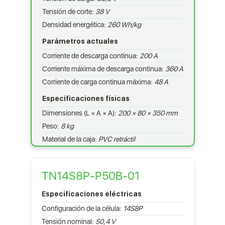
Tensión de corte:
38 V
Densidad energética:
260 Wh/kg
Parámetros actuales
Corriente de descarga continua:
200 A
Corriente máxima de descarga continua:
360 A
Corriente de carga continua máxima:
48 A
Especificaciones físicas
Dimensiones (L × A × A):
200 × 80 × 350 mm
Peso:
8 kg
Material de la caja:
PVC retráctil
TN14S8P-P50B-01
Especificaciones eléctricas
Configuración de la célula:
14S8P
Tensión nominal:
50,4 V