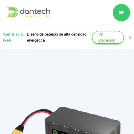
Please
note:
This
website
Seminario
Diseño de baterías de alta densidad
Ver
X
includes
web
energética
grabación
an
accessibility
system.