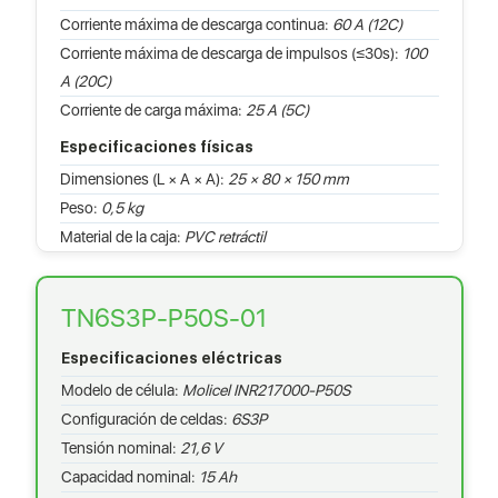
Corriente máxima de descarga continua:
60 A (12C)
Corriente máxima de descarga de impulsos (≤30s):
100
A (20C)
Corriente de carga máxima:
25 A (5C)
Especificaciones físicas
Dimensiones (L × A × A):
25 × 80 × 150 mm
Peso:
0,5 kg
Material de la caja:
PVC retráctil
TN6S3P-P50S-01
Especificaciones eléctricas
Modelo de célula:
Molicel INR217000-P50S
Configuración de celdas:
6S3P
Tensión nominal:
21,6 V
Capacidad nominal:
15 Ah