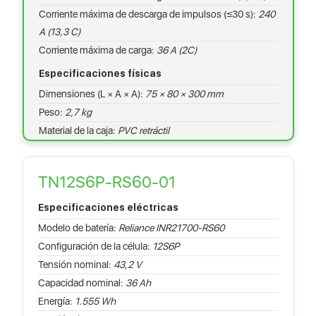
Corriente máxima de descarga de impulsos (≤30 s):
240
A (13,3 C)
Corriente máxima de carga:
36 A (2C)
Especificaciones físicas
Dimensiones (L × A × A):
75 × 80 × 300 mm
Peso:
2,7 kg
Material de la caja:
PVC retráctil
TN12S6P-RS60-01
Especificaciones eléctricas
Modelo de batería:
Reliance INR21700-RS60
Configuración de la célula:
12S6P
Tensión nominal:
43,2 V
Capacidad nominal:
36 Ah
Energía:
1.555 Wh