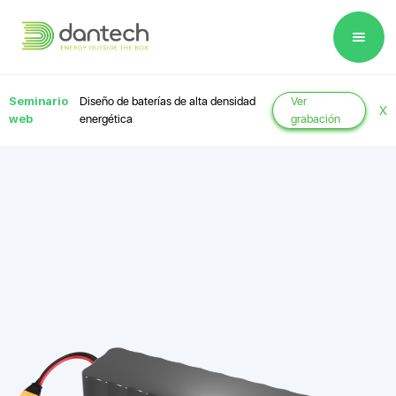
Please
note:
This
website
Seminario
Diseño de baterías de alta densidad
Ver
X
includes
web
energética
grabación
an
accessibility
system.