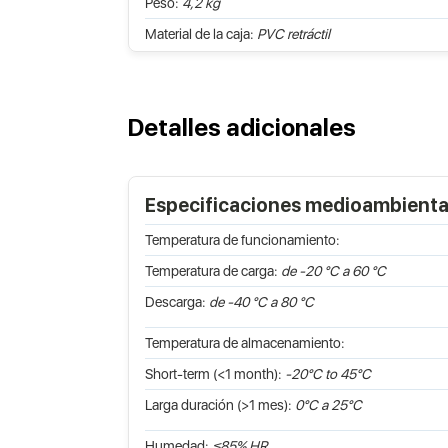
Peso:
4,2 kg
Material de la caja:
PVC retráctil
Detalles adicionales
Especificaciones medioambienta
Temperatura de funcionamiento:
Temperatura de carga:
de -20 °C a 60 °C
Descarga:
de -40 °C a 80 °C
Temperatura de almacenamiento:
Short-term (<1 month):
-20°C to 45°C
Larga duración (>1 mes):
0°C a 25°C
Humedad:
≤85% HR