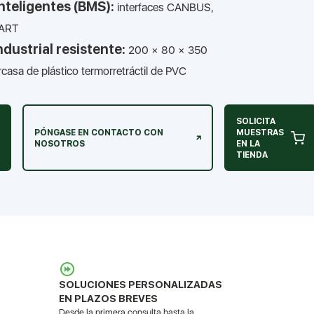
inteligentes (BMS):
interfaces CANBUS,
ART
ndustrial resistente:
200 × 80 × 350
asa de plástico termorretráctil de PVC
SOLICITA
PÓNGASE EN CONTACTO CON
MUESTRAS
NOSOTROS
EN LA
TIENDA
SOLUCIONES PERSONALIZADAS
EN PLAZOS BREVES
Desde la primera consulta hasta la