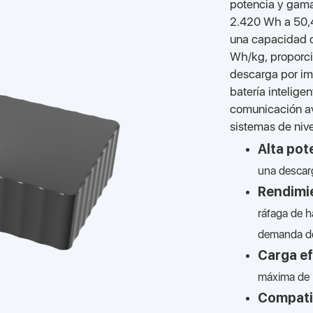
potencia y gama
2.420 Wh a 50,4
una capacidad 
Wh/kg, proporci
descarga por im
batería intelige
comunicación av
sistemas de nive
Alta pot
una descar
Rendimie
ráfaga de h
demanda de
Carga ef
máxima de 
Compatib