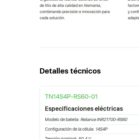
de litio de alta calidad en Alemania,
factor
combinando precisión e innovación para
y con
cada solución.
adapte
Detalles técnicos
TN14S4P-RS60-01
Especificaciones eléctricas
Modelo de batería:
Reliance INR21700-RS60
Configuración de la célula:
14S4P
Tensión nominal:
50,4 V