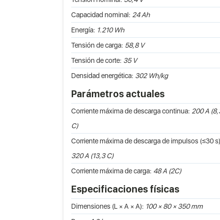
Capacidad nominal:
24 Ah
Energía:
1.210 Wh
Tensión de carga:
58,8 V
Tensión de corte:
35 V
Densidad energética:
302 Wh/kg
Parámetros actuales
Corriente máxima de descarga continua:
200 A (8,
C)
Corriente máxima de descarga de impulsos (≤30 s)
320 A (13,3 C)
Corriente máxima de carga:
48 A (2C)
Especificaciones físicas
Dimensiones (L × A × A):
100 × 80 × 350 mm