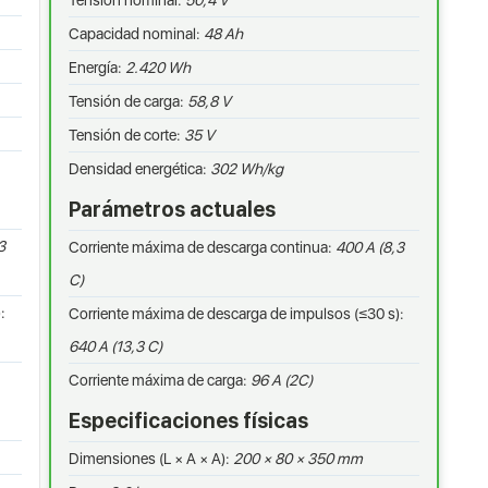
Tensión nominal:
50,4 V
Capacidad nominal:
48 Ah
Energía:
2.420 Wh
Tensión de carga:
58,8 V
Tensión de corte:
35 V
Densidad energética:
302 Wh/kg
Parámetros actuales
3
Corriente máxima de descarga continua:
400 A (8,3
C)
:
Corriente máxima de descarga de impulsos (≤30 s):
640 A (13,3 C)
Corriente máxima de carga:
96 A (2C)
Especificaciones físicas
Dimensiones (L × A × A):
200 × 80 × 350 mm