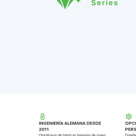
open
an
accessibility
menu.
INGENIERÍA ALEMANA DESDE
OPC
2011
PERS
Orgullosos de fabricar baterías de iones
Diseñe