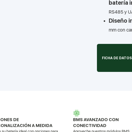
batería 
RS485 y U
Diseño i
mm con carc
FICHA DE DATOS
IONES DE
BMS AVANZADO CON
ONALIZACIÓN A MEDIDA
CONECTIVIDAD
 su batería ideal con opciones para
Aproveche nuestros módulos BMS