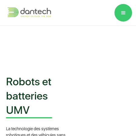
Please
note:
This
website
includes
an
accessibility
system.
Robots et
batteries
UMV
La technologie des systèmes
robotiques et des véhicules sans