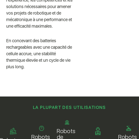
l'expérience, les compétences et les
solutions nécessaires pour amener
vos projets de robotique et de
mécatronique à une performance et
une efficacité maximales.
En concevant des batteries
rechargeables avec une capacité de
cellule accrue, une stabilité
thermique élevée et un cycle de vie
plus long.
LA PLUPART DES UTILISATIONS
Robots
Robots
de
Robots