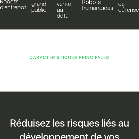
Robots
Robots
grand
vente
de
d'entrepôt
humanoïdes
public
au
défense
détail
CARACTÉRISTIQUES PRINCIPALES
Réduisez les risques liés au
développement de vos