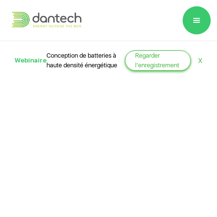
Please
note:
This
website
Conception de batteries à
Regarder
Webinaire
X
includes
haute densité énergétique
l'enregistrement
an
accessibility
system.