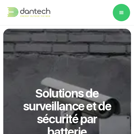
Please
note:
This
website
includes
an
accessibility
system.
Solutions de
surveillance et de
sécurité par
batterie