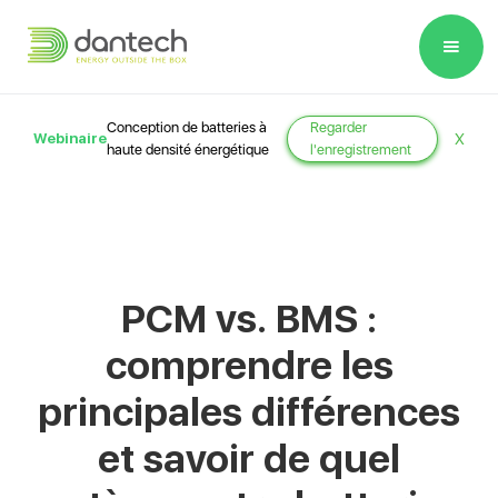
Please
note:
This
website
Conception de batteries à
Regarder
Webinaire
X
includes
haute densité énergétique
l'enregistrement
an
accessibility
system.
PCM vs. BMS :
comprendre les
principales différences
et savoir de quel