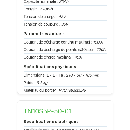
Capacité nominale :
20Ah
Énergie :
720Wh
Tension de charge :
42V
Tension de coupure :
30V
Paramètres actuels
Courant de décharge continu maximal :
100 A
Courant de décharge de pointe (≤10 sec) :
120A
Courant de charge maximal :
40A
Spécifications physiques
Dimensions (L × L × H) :
210 × 80 × 105 mm
Poids :
3,2 kg
Matériau du boîtier :
PVC rétractable
TN10S5P-50-01
Spécifications électriques
Modèle de cellule :
Samsung INR21700-50S