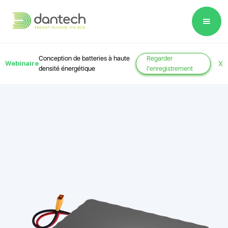
Please
note:
This
website
Conception de batteries à haute
Regarder
Webinaire
X
includes
densité énergétique
l'enregistrement
an
accessibility
system.