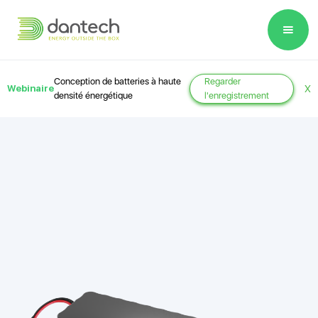
Please
note:
This
website
Conception de batteries à haute
Regarder
Webinaire
X
includes
densité énergétique
l'enregistrement
an
accessibility
system.