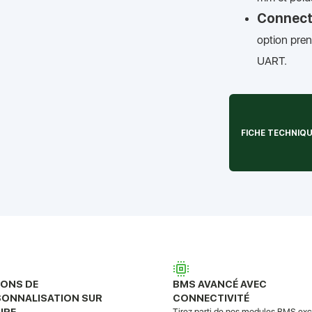
Connecti
option pre
UART.
FICHE TECHNIQ
IONS DE
BMS AVANCÉ AVEC
SONNALISATION SUR
CONNECTIVITÉ
URE
Tirez parti de nos modules BMS excl