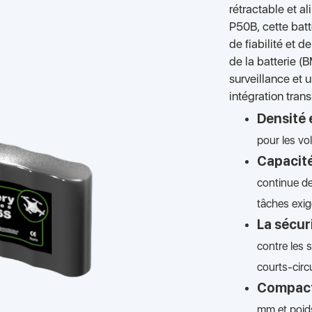
rétractable et a
P50B, cette batt
de fiabilité et d
de la batterie (
surveillance et 
intégration tran
Densité 
pour les vo
Capacité
continue de
tâches exig
La sécur
contre les 
courts-circu
Compact
mm et poid