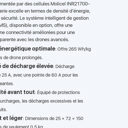
limentée par des cellules Molicel INR21700-
erie excelle en termes de densité d'énergie,
e sécurité. Le système intelligent de gestion
BMS), disponible en option, offre une
une connectivité améliorées pour une
sparente avec les drones avancés.
énergétique optimale
: Offre 265 Wh/kg
ls de drone prolongés.
 de décharge élevée
: Décharge
 25 A, avec une pointe de 60 A pour les
eantes.
ité avant tout
: Équipé de protections
surcharges, les décharges excessives et les
its.
 et léger
: Dimensions de 25 × 72 × 150
s de seulement 0,5 kg.