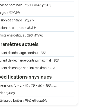
acité nominale :
15000mAh (15Ah
)
rgie :
324Wh
sion de charge :
25,2 V
sion de coupure :
16,8 V
sité énergétique :
260 Wh/kg
ramètres actuels
rant de décharge continu :
75A
rant de décharge continu maximal :
90A
rant de charge continu maximal :
12A
écifications physiques
ensions (L × L × H) :
75 × 80 × 150 mm
ds :
1,4 kg
ériau du boîtier :
PVC rétractable