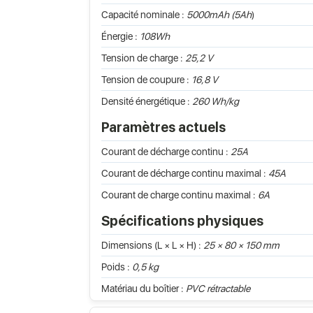
Capacité nominale :
5000mAh (5Ah
)
Énergie :
108Wh
Tension de charge :
25,2 V
Tension de coupure :
16,8 V
Densité énergétique :
260 Wh/kg
Paramètres actuels
Courant de décharge continu :
25A
Courant de décharge continu maximal :
45A
Courant de charge continu maximal :
6A
Spécifications physiques
Dimensions (L × L × H) :
25 × 80 × 150 mm
Poids :
0,5 kg
Matériau du boîtier :
PVC rétractable