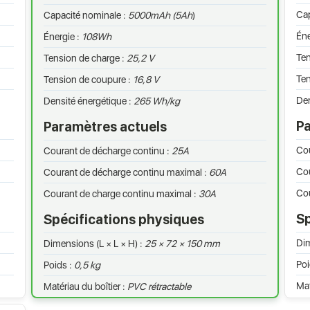
Cap
Capacité nominale :
5000mAh (5Ah
)
Éne
Énergie :
108Wh
Ten
Tension de charge :
25,2 V
Ten
Tension de coupure :
16,8 V
Den
Densité énergétique :
265 Wh/kg
Pa
Paramètres actuels
Cou
Courant de décharge continu :
25A
Cou
Courant de décharge continu maximal :
60A
Cou
Courant de charge continu maximal :
30A
Sp
Spécifications physiques
Dim
Dimensions (L × L × H) :
25 × 72 × 150 mm
Poi
Poids :
0,5 kg
Mat
Matériau du boîtier :
PVC rétractable