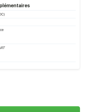
pplémentaires
SOC)
nce
ART