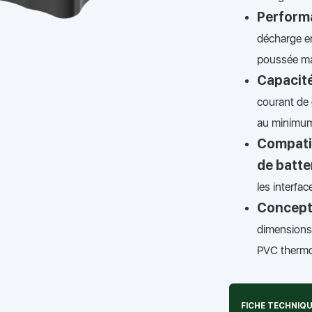
Performa
décharge en
poussée ma
Capacité
courant de 
au minimum 
Compatib
de batter
les interf
Concept
dimensions
PVC thermo
FICHE TECHNIQ