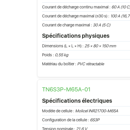
Courant de décharge continu maximal :
60 A (10 C
Courant de décharge maximal (≤30 s) :
100 A (16,7
Courant de charge maximal :
30 A (5 C)
Spécifications physiques
Dimensions (L × L × H) :
25 × 80 × 150 mm
Poids :
0,55 kg
Matériau du boîtier :
PVC rétractable
TN6S3P-M65A-01
Spécifications électriques
Modèle de cellule :
Molicel INR21700-M65A
Configuration de la cellule :
6S3P
Tension nominale :
21,6 V