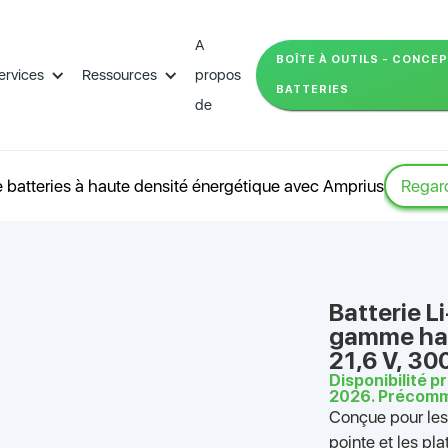
A
BOÎTE À OUTILS - CONCE
ervices
Ressources
propos
BATTERIES
de
 batteries à haute densité énergétique avec Amprius
Regard
Batterie L
gamme hau
21,6 V, 3
Disponibilité 
2026. Précomm
Conçue pour les 
pointe et les pla