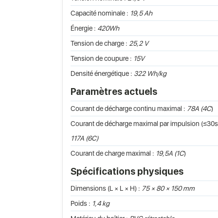
Capacité nominale :
19,5 Ah
Énergie :
420Wh
Tension de charge :
25,2 V
Tension de coupure :
15V
Densité énergétique :
322 Wh/kg
Paramètres actuels
Courant de décharge continu maximal :
78A (4C
)
Courant de décharge maximal par impulsion (≤30s)
117A (6C)
Courant de charge maximal :
19,5A (1C
)
Spécifications physiques
Dimensions (L × L × H) :
75 × 80 × 150 mm
Poids :
1,4 kg