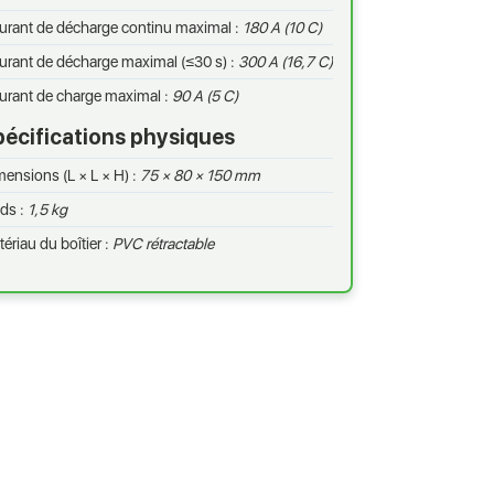
urant de décharge continu maximal :
180 A (10 C)
rant de décharge maximal (≤30 s) :
300 A (16,7 C)
urant de charge maximal :
90 A (5 C)
écifications physiques
ensions (L × L × H) :
75 × 80 × 150 mm
ds :
1,5 kg
ériau du boîtier :
PVC rétractable