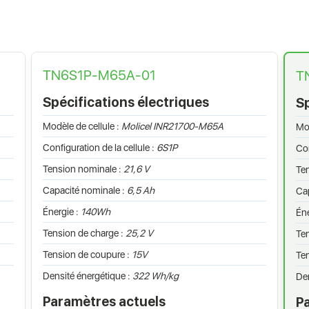
TN6S1P-M65A-01
T
Spécifications électriques
Sp
Modèle de cellule :
Molicel INR21700-M65A
Mod
Configuration de la cellule :
6S1P
Con
Tension nominale :
21,6 V
Te
Capacité nominale :
6,5 Ah
Cap
Énergie :
140Wh
Éne
Tension de charge :
25,2 V
Ten
Tension de coupure :
15V
Te
Densité énergétique :
322 Wh/kg
Den
Paramètres actuels
P