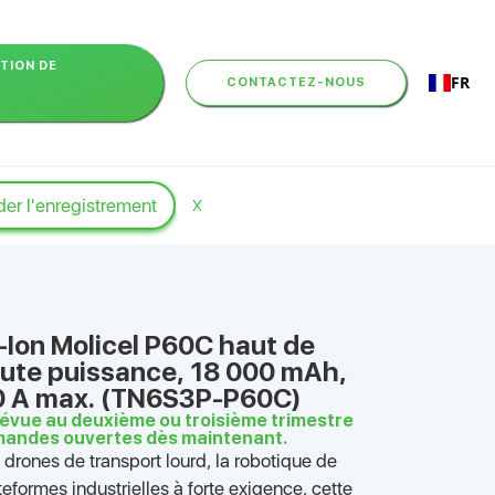
PTION DE
FR
CONTACTEZ-NOUS
er l'enregistrement
X
i-Ion Molicel P60C haut de
te puissance, 18 000 mAh,
00 A max. (TN6S3P-P60C)
prévue au deuxième ou troisième trimestre
andes ouvertes dès maintenant.
drones de transport lourd, la robotique de
teformes industrielles à forte exigence, cette