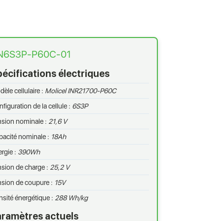
N6S3P-P60C-01
écifications électriques
èle cellulaire :
Molicel INR21700-P60C
figuration de la cellule :
6S3P
nsion nominale :
21,6 V
acité nominale :
18Ah
rgie :
390Wh
sion de charge :
25,2 V
nsion de coupure :
15V
sité énergétique :
288 Wh/kg
aramètres actuels