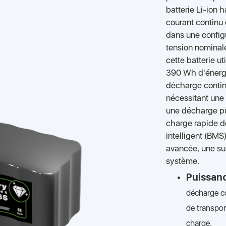
batterie Li-ion
courant continu
dans une config
tension nominal
cette batterie ut
390 Wh d'énergi
décharge contin
nécessitant une 
une décharge pu
charge rapide d
intelligent (BM
avancée, une sur
système.
Puissanc
décharge co
de transpor
charge.