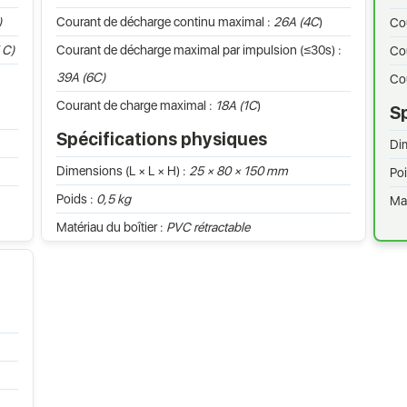
)
Courant de décharge continu maximal :
26A (4C
)
Co
 C)
Courant de décharge maximal par impulsion (≤30s) :
Cou
39A (6C)
Co
Courant de charge maximal :
18A (1C
)
Sp
Spécifications physiques
Dim
Dimensions (L × L × H) :
25 × 80 × 150 mm
Poi
Poids :
0,5 kg
Mat
Matériau du boîtier :
PVC rétractable