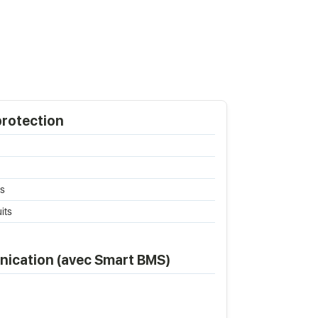
protection
és
its
nication (avec Smart BMS)