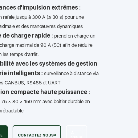
nces d'impulsion extrêmes :
 rafale jusqu'à 300 A (≤ 30 s) pour une
ximale et des manœuvres dynamiques
 de charge rapide :
prend en charge un
charge maximal de 90 A (5C) afin de réduire
les temps d'arrêt.
ilité avec les systèmes de gestion
ie intelligents :
surveillance à distance via
aces CANBUS, RS485 et UART
ion compacte haute puissance :
 75 × 80 × 150 mm avec boîtier durable en
rétractable
À
UE
CONTACTEZ NOUS
VENIR