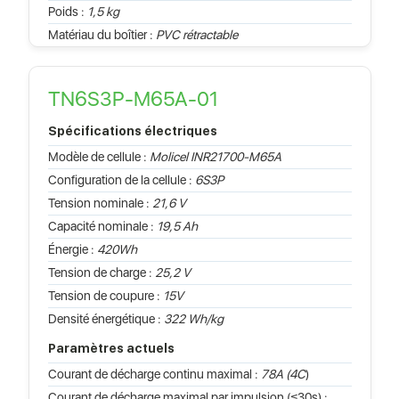
Poids :
1,5 kg
Matériau du boîtier :
PVC rétractable
TN6S3P-M65A-01
Spécifications électriques
Modèle de cellule :
Molicel INR21700-M65A
Configuration de la cellule :
6S3P
Tension nominale :
21,6 V
Capacité nominale :
19,5 Ah
Énergie :
420Wh
Tension de charge :
25,2 V
Tension de coupure :
15V
Densité énergétique :
322 Wh/kg
Paramètres actuels
Courant de décharge continu maximal :
78A (4C
)
Courant de décharge maximal par impulsion (≤30s) :