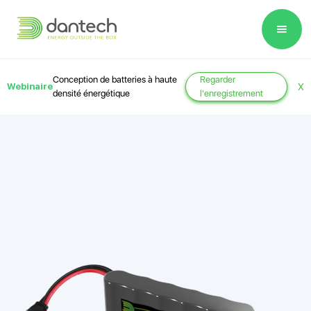
Please
note:
This
website
Conception de batteries à haute
Regarder
Webinaire
X
includes
densité énergétique
l'enregistrement
an
accessibility
system.