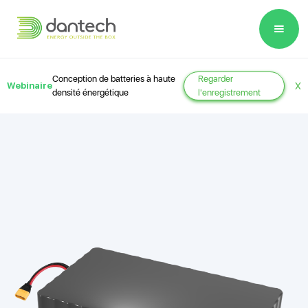
Please
note:
This
website
Conception de batteries à haute
Regarder
Webinaire
X
includes
densité énergétique
l'enregistrement
an
accessibility
system.