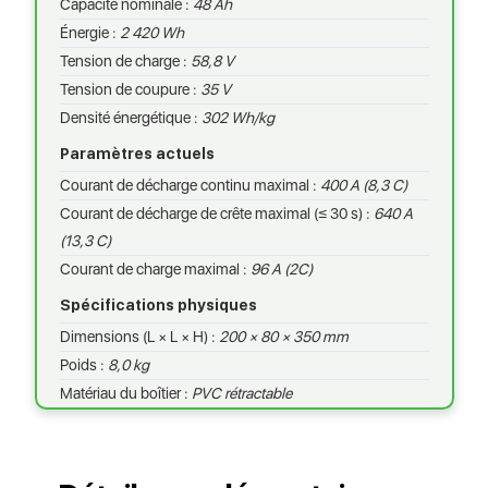
Capacité nominale :
48 Ah
Énergie :
2 420 Wh
Tension de charge :
58,8 V
Tension de coupure :
35 V
Densité énergétique :
302 Wh/kg
Paramètres actuels
Courant de décharge continu maximal :
400 A (8,3 C)
Courant de décharge de crête maximal (≤ 30 s) :
640 A
(13,3 C)
Courant de charge maximal :
96 A (2C)
Spécifications physiques
Dimensions (L × L × H) :
200 × 80 × 350 mm
Poids :
8,0 kg
Matériau du boîtier :
PVC rétractable