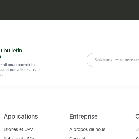
u bulletin
n
ail pour recevoir les
our et nouvelles dans le
s.
Applications
Entreprise
C
Drones et UAV
A propos de nous
É
Robots et UMV
Contact
B