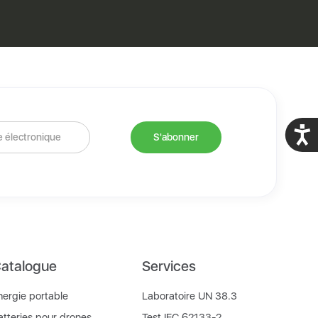
Acces
atalogue
Services
nergie portable
Laboratoire UN 38.3
atteries pour drones
Test IEC 62133-2